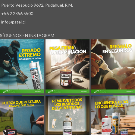
aceites, además de aplicaciones para
externo. Producto No Estéril.
Puerto Vespucio 9692, Pudahuel, R.M.
pinturas. Posee una velocidad mediana
+56 2 2856 5500
de evaporación.
info@patel.cl
SÍGUENOS EN INSTAGRAM