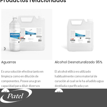
Productos relacionados
Aguarras
Alcohol Desnaturalizado 95%
Es una solución efectiva tanto en
El alcohol etílico es utilizado
limpieza como en dilución de
habitualmente como material de
componentes. Posee una gran
curación al cual se le ha añadido agua
capacidad para diluir diversos
destilada o purificada y un
elementos como: óleo, esmaltes,
desnaturalizante. Efectivo antiséptico
barniz marino, anticorrosivo y pinturas.
frente a un amplio espectro.
Este producto realiza una limpieza
Comúnmente aplicado sobre
activa de cera, grasa y diversos
superficies, artefactos y otros. Uso