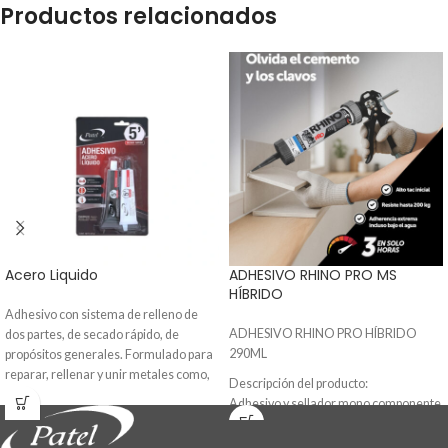
Productos relacionados
Acero Liquido
ADHESIVO RHINO PRO MS
HÍBRIDO
Adhesivo con sistema de relleno de
ADHESIVO RHINO PRO HÍBRIDO
dos partes, de secado rápido, de
290ML
propósitos generales. Formulado para
reparar, rellenar y unir metales como,
Descripción del producto:
acero, bronce, aluminio y cobre. Una
Adhesivo y sellador mono componente
vez curado puede ser taladrado,
a base de polímero híbrido MS de alta
roscado o limado. Resistente al agua,
tecnología. Cura por humedad, no