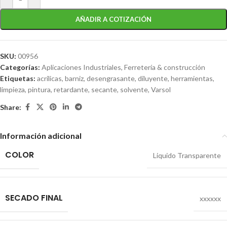
AÑADIR A COTIZACIÓN
SKU:
00956
Categorías:
Aplicaciones Industriales
,
Ferretería & construcción
Etiquetas:
acrilicas
,
barniz
,
desengrasante
,
diluyente
,
herramientas
,
limpieza
,
pintura
,
retardante
,
secante
,
solvente
,
Varsol
Share:
Información adicional
COLOR
Liquido Transparente
SECADO FINAL
xxxxxx