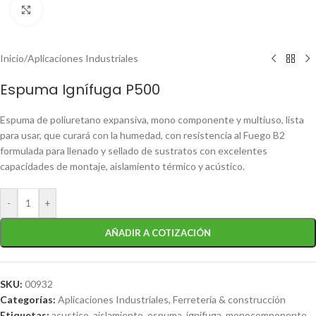
Clic para ampliar
Inicio
/
Aplicaciones Industriales
Espuma Ignífuga P500
Espuma de poliuretano expansiva, mono componente y multiuso, lista
para usar, que curará con la humedad, con resistencia al Fuego B2
formulada para llenado y sellado de sustratos con excelentes
capacidades de montaje, aislamiento térmico y acústico.
-
+
AÑADIR A COTIZACIÓN
SKU:
00932
Categorías:
Aplicaciones Industriales
,
Ferretería & construcción
Etiquetas:
acustico
,
aislamiento
,
espuma
,
ignifuga
,
monocomponente
,