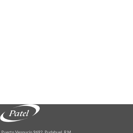
Puerto Vespucio 9692, Pudahuel, R.M.