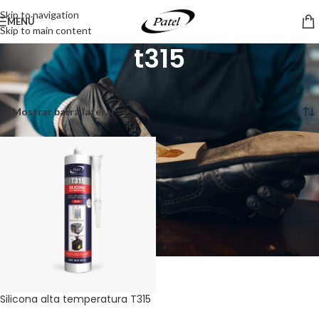
Skip to navigation
MENÚ
Skip to main content
t315
Inicio
/
Productos etiquetados “t315”
Mostrando el único resultado
Mostrar barra lateral
Silicona alta temperatura T315