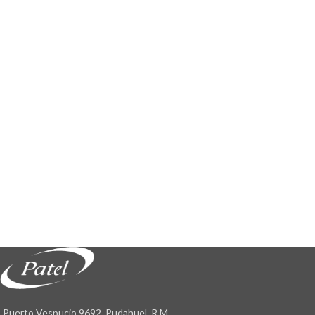
Puerto Vespucio 9692, Pudahuel, R.M.