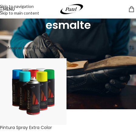
Skip to navigation
MENÚ
Skip to main content
esmalte
Inicio
/
Productos etiquetados “esmalte”
Mostrando el único resultado
Mostrar barra lateral
Pintura Spray Extra Color