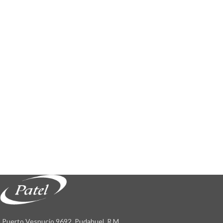
Puerto Vespucio 9692, Pudahuel, R.M.